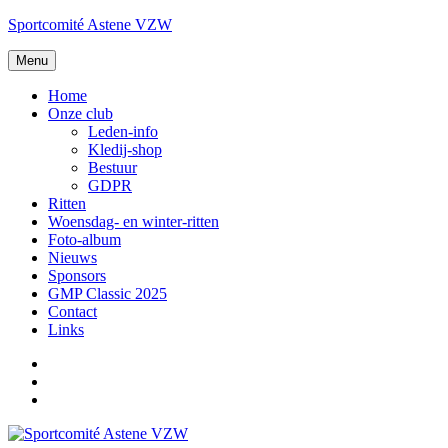
Spring
Sportcomité Astene VZW
naar
de
Menu
inhoud
Home
Onze club
Leden-info
Kledij-shop
Bestuur
GDPR
Ritten
Woensdag- en winter-ritten
Foto-album
Nieuws
Sponsors
GMP Classic 2025
Contact
Links
Facebook
E-
mail
Instagram